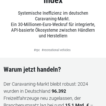
Index
Systemische Ineffizienz im deutschen
Caravaning‑Markt.
Ein 30‑Millionen‑Euro‑Weckruf für integrierte,
API‑basierte Ökosysteme zwischen Händlern
und Herstellern
rpc
recreational vehicles
Warum jetzt handeln?
Der Caravaning‑Markt bleibt robust: 2024
wurden in Deutschland
96.392
Freizeitfahrzeuge neu zugelassen, der
Branchenumsatz lag bei rund
15,1 Mrd. €
–