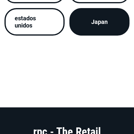
estados
Japan
unidos
rpc - The Retail