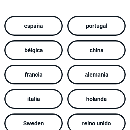
españa
portugal
bélgica
china
francia
alemania
italia
holanda
Sweden
reino unido